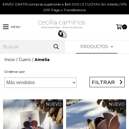
ENVÍO GRATIS compras superiores a $49.000 | 3 CUOTAS Sin interés | 10%
OFF Pago x Transferencia
MENÚ
0
PRODUCTOS
Inicio
/
Cuero
/
Amelia
Ordenar por
FILTRAR
NUEVO
NUEVO