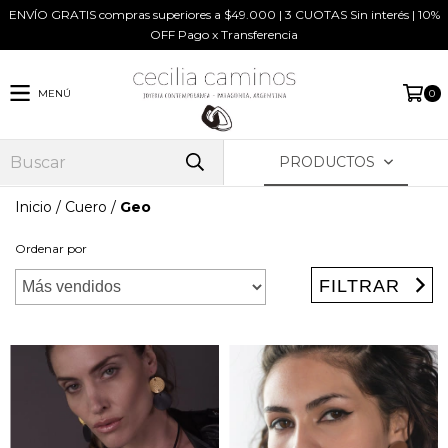
ENVÍO GRATIS compras superiores a $49.000 | 3 CUOTAS Sin interés | 10%
OFF Pago x Transferencia
MENÚ
0
PRODUCTOS
Inicio
/
Cuero
/
Geo
Ordenar por
FILTRAR