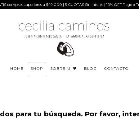
IS compras superiores a $49.000 | 3 CUOTAS Sin interés | 10% OFF Pago x Tr
HOME
SHOP
SOBRE MÍ 🖤
BLOG
CONTACTO
os para tu búsqueda. Por favor, intent